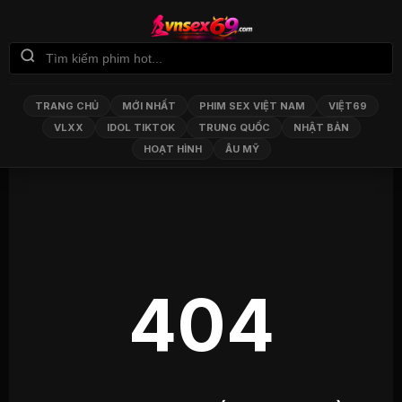
TRANG CHỦ
MỚI NHẤT
PHIM SEX VIỆT NAM
VIỆT69
VLXX
IDOL TIKTOK
TRUNG QUỐC
NHẬT BẢN
HOẠT HÌNH
ÂU MỸ
404